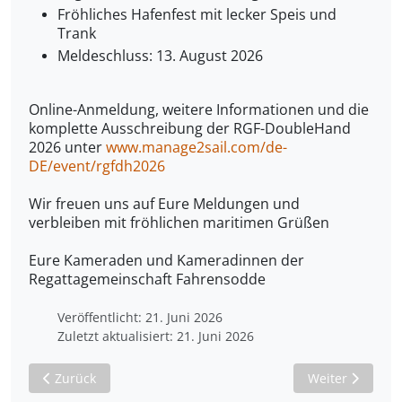
Fröhliches Hafenfest mit lecker Speis und
Trank
Meldeschluss: 13. August 2026
Online-Anmeldung, weitere Informationen und die
komplette Ausschreibung der RGF-DoubleHand
2026 unter
www.manage2sail.com/de-
DE/event/rgfdh2026
Wir freuen uns auf Eure Meldungen und
verbleiben
mit fröhlichen maritimen Grüßen
Eure Kameraden und Kameradinnen der
Regattagemeinschaft Fahrensodde
Veröffentlicht: 21. Juni 2026
Zuletzt aktualisiert: 21. Juni 2026
Vorheriger Beitrag: Erinnerung: SVF Sonnenwendenfeier am 
Nächster Beitr
Zurück
Weiter